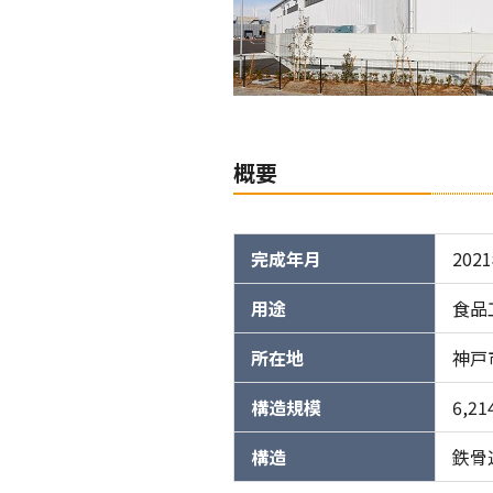
概要
完成年月
202
用途
食品
所在地
神戸
構造規模
6,21
構造
鉄骨