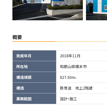
概要
完成年月
2018年11月
所在地
和歌山県橋本市
構造規模
827.50m
2
構造
鉄骨造 地上2階建
業務範囲
設計・施工